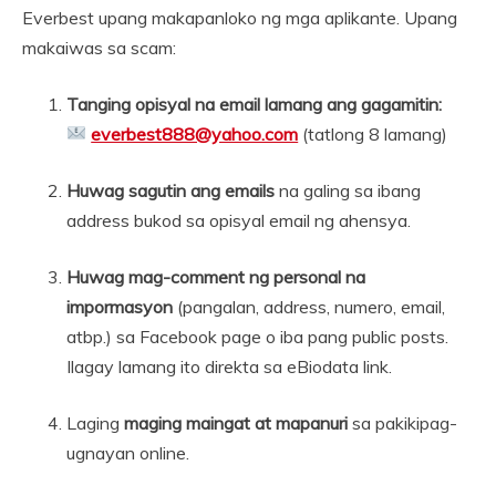
Everbest upang makapanloko ng mga aplikante. Upang
makaiwas sa scam:
Tanging opisyal na email lamang ang gagamitin:
everbest888@yahoo.com
(tatlong 8 lamang)
Huwag sagutin ang emails
na galing sa ibang
address bukod sa opisyal email ng ahensya.
Huwag mag-comment ng personal na
impormasyon
(pangalan, address, numero, email,
atbp.) sa Facebook page o iba pang public posts.
Ilagay lamang ito direkta sa eBiodata link.
Laging
maging maingat at mapanuri
sa pakikipag-
ugnayan online.